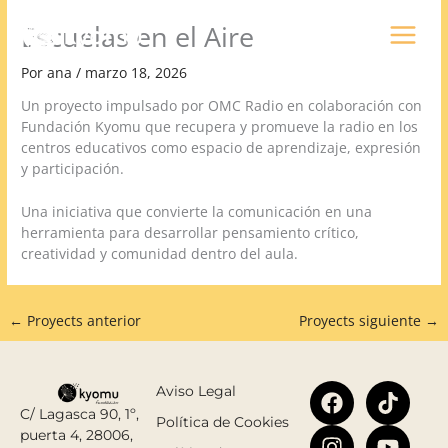
Ir
Escuelas en el Aire
al
contenido
Por
ana
/
marzo 18, 2026
Un proyecto impulsado por OMC Radio en colaboración con
Fundación Kyomu que recupera y promueve la radio en los
centros educativos como espacio de aprendizaje, expresión
y participación.
Una iniciativa que convierte la comunicación en una
herramienta para desarrollar pensamiento crítico,
creatividad y comunidad dentro del aula.
←
Proyects anterior
Proyects siguiente
→
F
I
L
T
Y
Aviso Legal
a
n
i
i
o
C/ Lagasca 90, 1º,
Política de Cookies
c
s
n
k
u
puerta 4, 28006,